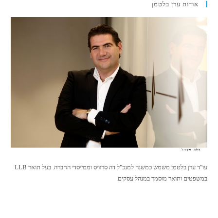
אודות ערן בלטמן
עו"ד ערן בלטמן משמש כמשנה למנכ"ל דה סרוויס וממייסדי החברה. בעל תואר LLB
במשפטים ותואר מוסמך במנהל עסקים.