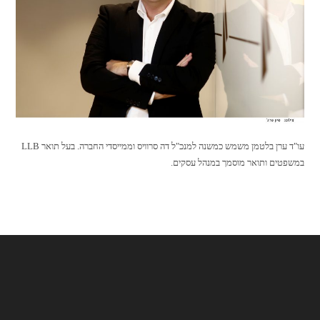
עו"ד ערן בלטמן משמש כמשנה למנכ"ל דה סרוויס וממייסדי החברה. בעל תואר LLB
במשפטים ותואר מוסמך במנהל עסקים.