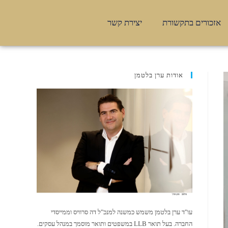
אזכורים בתקשורת
יצירת קשר
אודות ערן בלטמן
עו"ד ערן בלטמן משמש כמשנה למנכ"ל דה סרוויס וממייסדי
החברה. בעל תואר LLB במשפטים ותואר מוסמך במנהל עסקים.