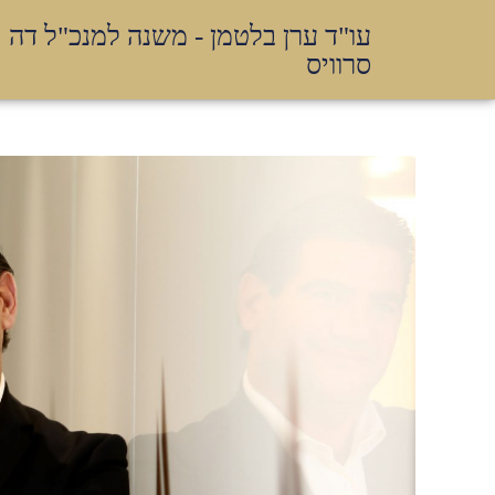
עו"ד ערן בלטמן - משנה למנכ"ל דה
סרוויס