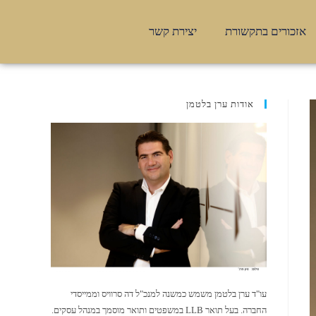
אזכורים בתקשורת
יצירת קשר
אודות ערן בלטמן
עו"ד ערן בלטמן משמש כמשנה למנכ"ל דה סרוויס וממייסדי
החברה. בעל תואר LLB במשפטים ותואר מוסמך במנהל עסקים.